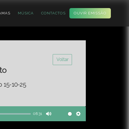
AMAS
MÚSICA
CONTACTOS
OUVIR EMISSÃO
Voltar
to
o 15-10-25
08:31
Mute
Settings