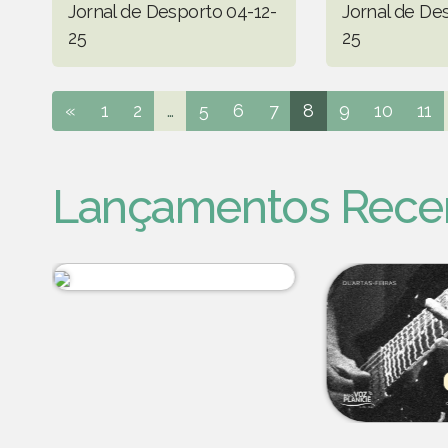
Jornal de Desporto 04-12-
Jornal de De
25
25
«
1
2
...
5
6
7
8
9
10
11
Lançamentos Rece