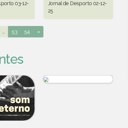
sporto 03-12-
Jornal de Desporto 02-12-
25
...
53
54
»
ntes