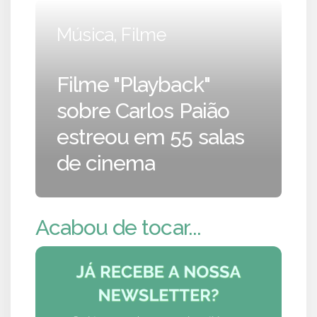
Música, Filme
Filme "Playback"
sobre Carlos Paião
estreou em 55 salas
de cinema
Acabou de tocar...