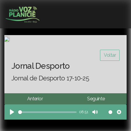
Voltar
Jornal Desporto
Jornal de Desporto 17-10-25
Anterior
Seguinte
08:51
Play
Mute
Sett