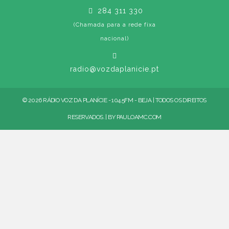
284 311 330
(Chamada para a rede fixa
nacional)
radio@vozdaplanicie.pt
© 2026 RÁDIO VOZ DA PLANÍCIE - 104.5FM - BEJA | TODOS OS DIREITOS
RESERVADOS. | BY
PAULOAMC.COM