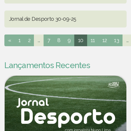
Jornal de Desporto 30-09-25
«
1
2
...
7
8
9
10
11
12
13
...
Lançamentos Recentes