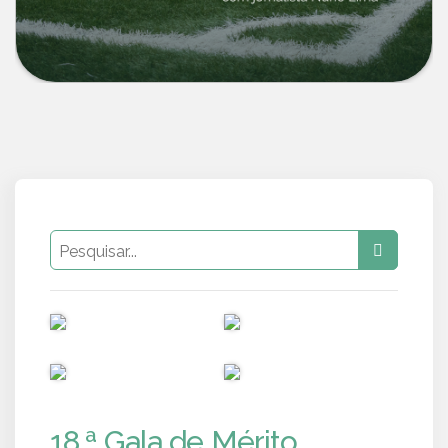
PUB
PUB
PUB
PUB
18.ª Gala de Mérito