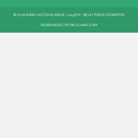
© 2026 RÁDIO VOZ DA PLANÍCIE - 104.5FM - BEJA | TODOS OS DIREITOS
RESERVADOS. | BY
PAULOAMC.COM