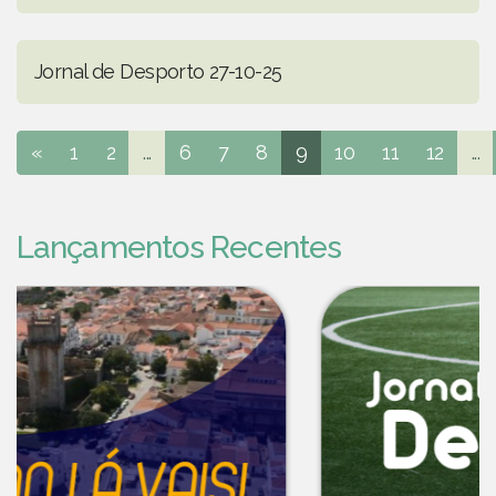
Jornal de Desporto 27-10-25
«
1
2
...
6
7
8
9
10
11
12
...
Lançamentos Recentes