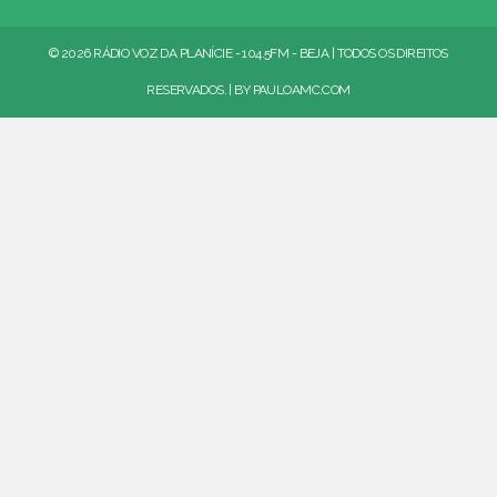
© 2026 RÁDIO VOZ DA PLANÍCIE - 104.5FM - BEJA | TODOS OS DIREITOS
RESERVADOS. | BY
PAULOAMC.COM