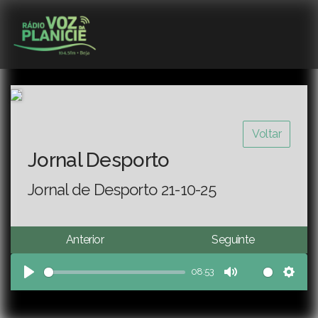
Voltar
Jornal Desporto
Jornal de Desporto 21-10-25
Anterior
Seguinte
08:53
Play
Mute
Sett