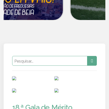
PUB
PUB
PUB
PUB
18.ª Gala de Mérito