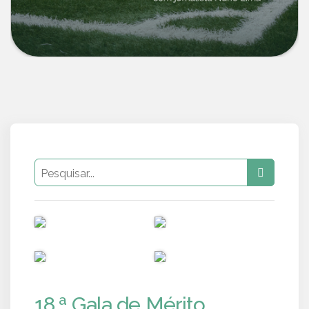
PUB
PUB
PUB
PUB
18.ª Gala de Mérito