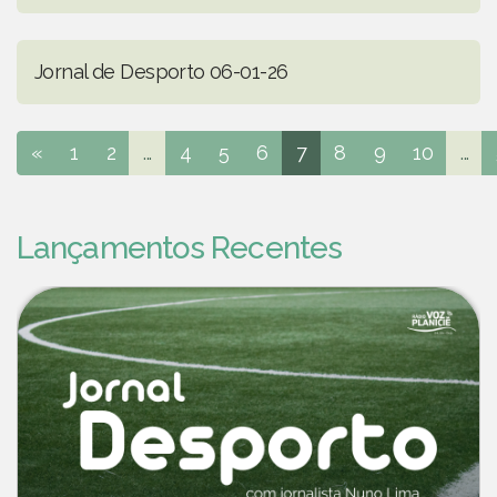
Jornal de Desporto 06-01-26
«
1
2
...
4
5
6
7
8
9
10
...
Lançamentos Recentes