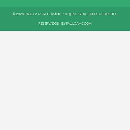
© 2026 RÁDIO VOZ DA PLANÍCIE - 104.5FM - BEJA | TODOS OS DIREITOS
RESERVADOS. | BY
PAULOAMC.COM