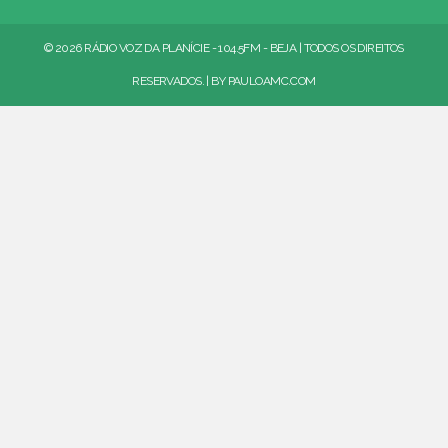
© 2026 RÁDIO VOZ DA PLANÍCIE - 104.5FM - BEJA | TODOS OS DIREITOS
RESERVADOS. | BY
PAULOAMC.COM