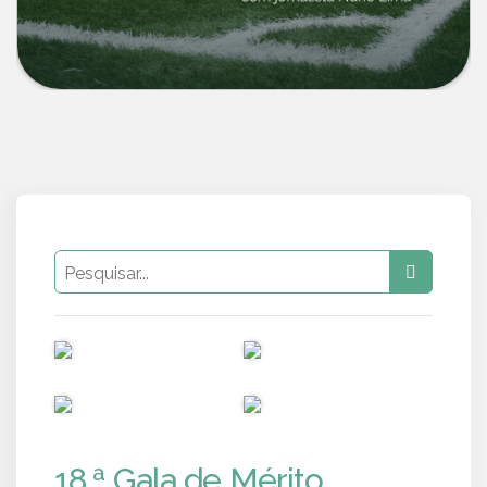
PUB
PUB
PUB
PUB
18.ª Gala de Mérito