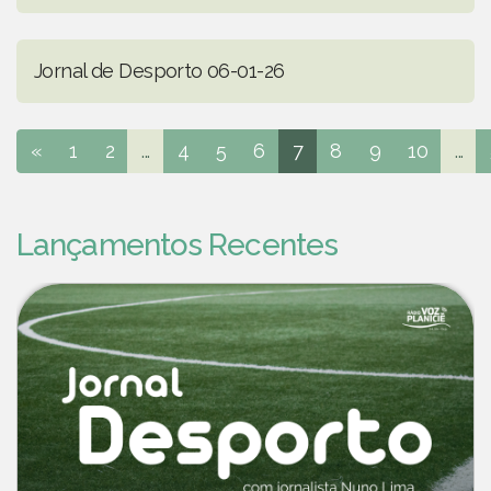
Jornal de Desporto 06-01-26
«
1
2
...
4
5
6
7
8
9
10
...
Lançamentos Recentes