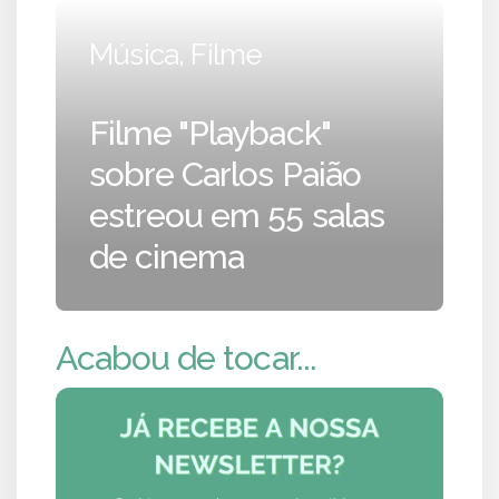
Música, Filme
Filme "Playback"
sobre Carlos Paião
estreou em 55 salas
de cinema
Acabou de tocar...