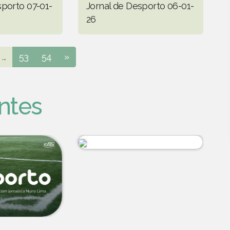
sporto 07-01-
Jornal de Desporto 06-01-
26
...
53
54
»
ntes