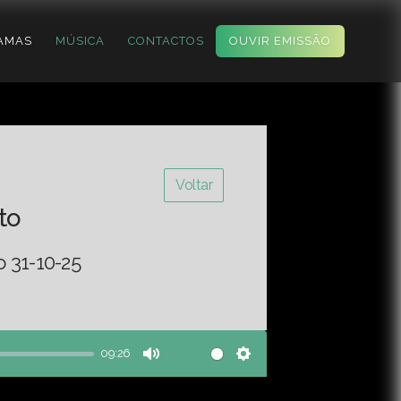
AMAS
MÚSICA
CONTACTOS
OUVIR EMISSÃO
Voltar
to
o 31-10-25
09:26
Mute
Settings