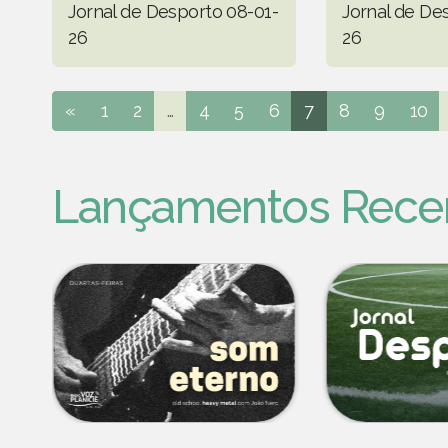
Jornal de Desporto 08-01-
Jornal de De
26
26
«
1
2
...
4
5
6
7
8
9
10
Lançamentos Rece