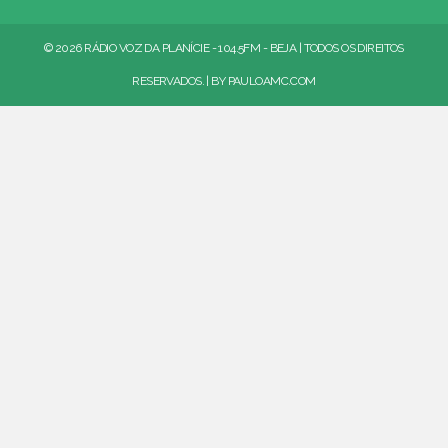
© 2026 RÁDIO VOZ DA PLANÍCIE - 104.5FM - BEJA | TODOS OS DIREITOS
RESERVADOS. | BY
PAULOAMC.COM