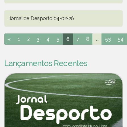
Jornal de Desporto 04-02-26
«
1
2
3
4
5
6
7
8
...
53
54
Lançamentos Recentes