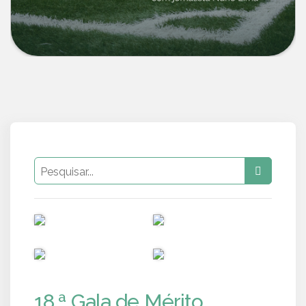
PUB
PUB
PUB
PUB
18.ª Gala de Mérito