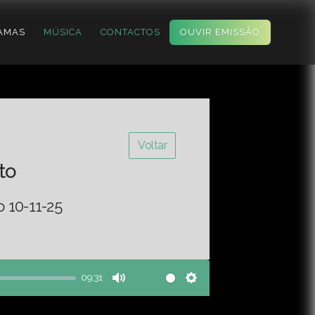
AMAS
MÚSICA
CONTACTOS
OUVIR EMISSÃO
Voltar
to
 10-11-25
09:31
Mute
Settings