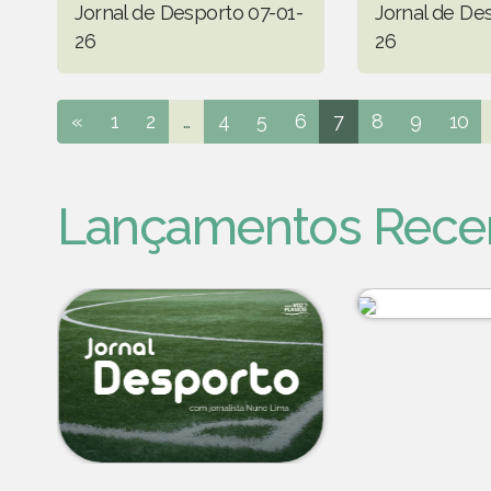
Jornal de Desporto 07-01-
Jornal de De
26
26
«
1
2
...
4
5
6
7
8
9
10
Lançamentos Rece