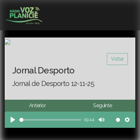
Voltar
Jornal Desporto
Jornal de Desporto 12-11-25
Anterior
Seguinte
09:44
Play
Mute
Sett