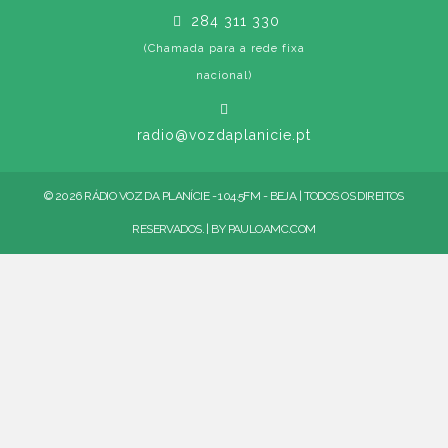
284 311 330
(Chamada para a rede fixa
nacional)
radio@vozdaplanicie.pt
© 2026 RÁDIO VOZ DA PLANÍCIE - 104.5FM - BEJA | TODOS OS DIREITOS
RESERVADOS. | BY
PAULOAMC.COM