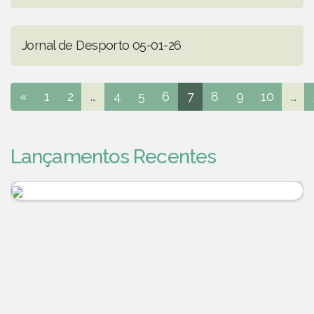
Jornal de Desporto 05-01-26
«
1
2
...
4
5
6
7
8
9
10
...
Lançamentos Recentes