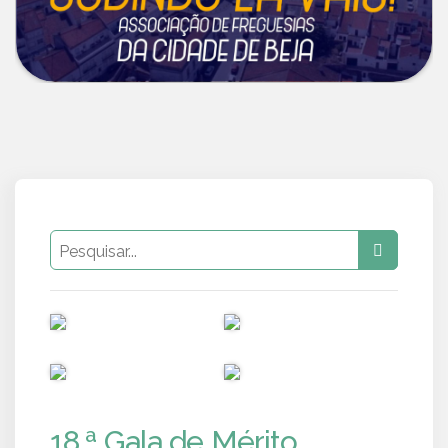
PUB
PUB
PUB
PUB
18.ª Gala de Mérito