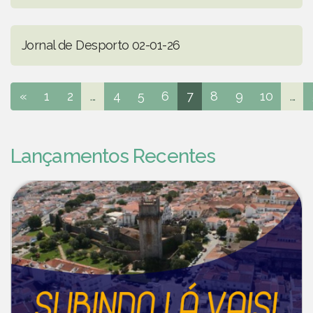
Jornal de Desporto 02-01-26
«
1
2
...
4
5
6
7
8
9
10
...
Lançamentos Recentes