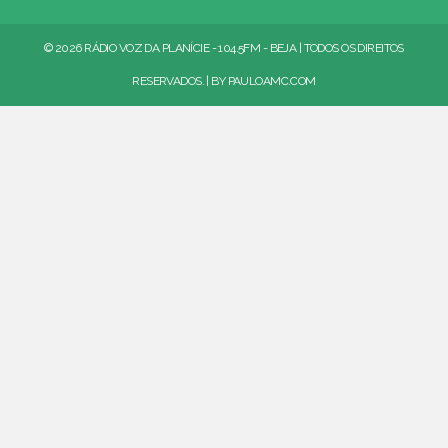
© 2026 RÁDIO VOZ DA PLANÍCIE - 104.5FM - BEJA | TODOS OS DIREITOS
RESERVADOS. | BY
PAULOAMC.COM