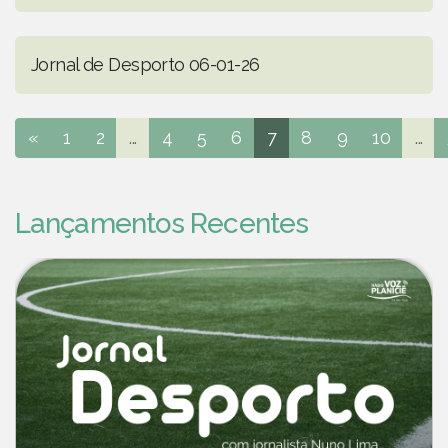
Jornal de Desporto 06-01-26
«
1
2
...
4
5
6
7
8
9
10
...
Lançamentos Recentes