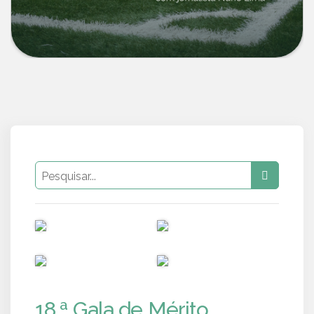
PUB
PUB
PUB
PUB
18.ª Gala de Mérito