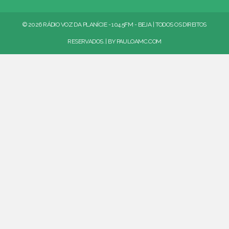
© 2026 RÁDIO VOZ DA PLANÍCIE - 104.5FM - BEJA | TODOS OS DIREITOS
RESERVADOS. | BY
PAULOAMC.COM