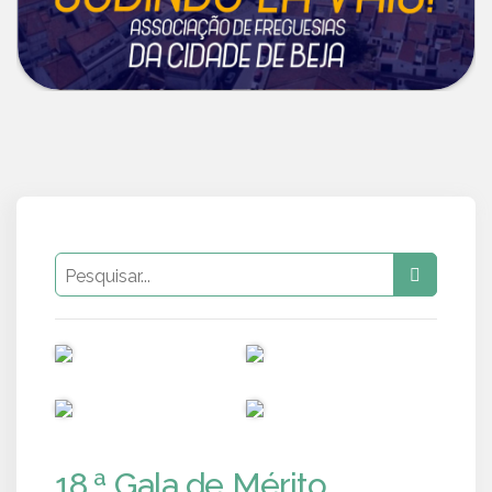
PUB
PUB
PUB
PUB
18.ª Gala de Mérito