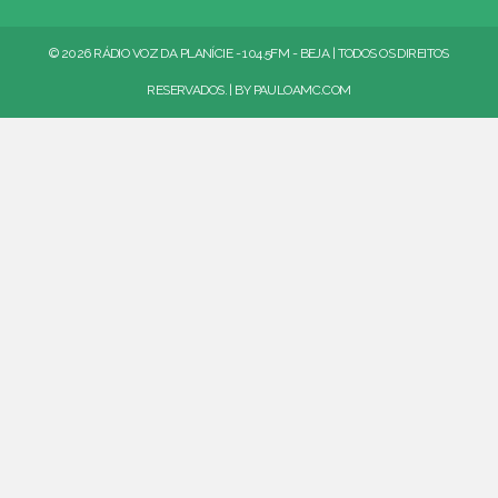
© 2026 RÁDIO VOZ DA PLANÍCIE - 104.5FM - BEJA | TODOS OS DIREITOS
RESERVADOS. | BY
PAULOAMC.COM