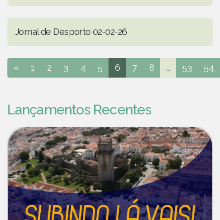
Jornal de Desporto 02-02-26
«
1
2
3
4
5
6
7
8
...
53
54
Lançamentos Recentes