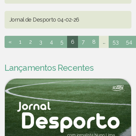
Jornal de Desporto 04-02-26
«
1
2
3
4
5
6
7
8
...
53
54
Lançamentos Recentes