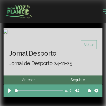
Voltar
Jornal Desporto
Jornal de Desporto 24-11-25
Anterior
Seguinte
11:58
Play
Mute
Sett