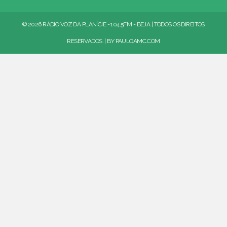
© 2026 RÁDIO VOZ DA PLANÍCIE - 104.5FM - BEJA | TODOS OS DIREITOS
RESERVADOS. | BY
PAULOAMC.COM