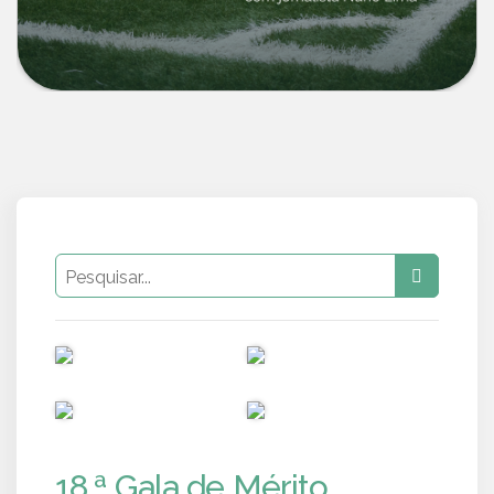
PUB
PUB
PUB
PUB
18.ª Gala de Mérito