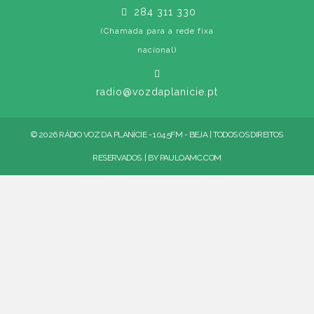
284 311 330
(Chamada para a rede fixa
nacional)
radio@vozdaplanicie.pt
© 2026 RÁDIO VOZ DA PLANÍCIE - 104.5FM - BEJA | TODOS OS DIREITOS
RESERVADOS. | BY
PAULOAMC.COM