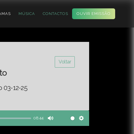
AMAS
MÚSICA
CONTACTOS
OUVIR EMISSÃO
Voltar
to
o 03-12-25
08:44
Mute
Settings