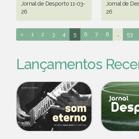
Jornal de Desporto 11-03-
Jornal de De
26
26
«
1
2
3
4
5
6
7
8
...
53
Lançamentos Rece