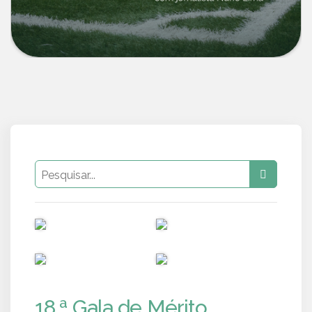
PUB
PUB
PUB
PUB
18.ª Gala de Mérito