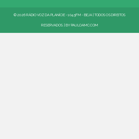
© 2026 RÁDIO VOZ DA PLANÍCIE - 104.5FM - BEJA | TODOS OS DIREITOS
RESERVADOS. | BY
PAULOAMC.COM