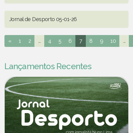
Jornal de Desporto 05-01-26
«
1
2
...
4
5
6
7
8
9
10
...
Lançamentos Recentes