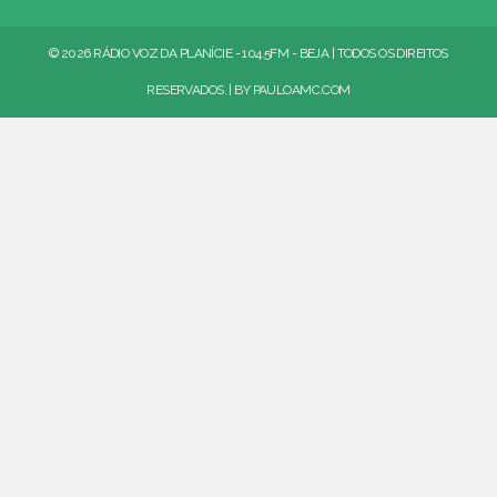
© 2026 RÁDIO VOZ DA PLANÍCIE - 104.5FM - BEJA | TODOS OS DIREITOS
RESERVADOS. | BY
PAULOAMC.COM