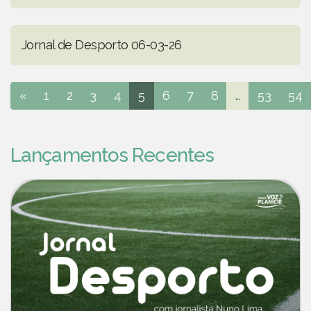
Jornal de Desporto 06-03-26
«
1
2
3
4
5
6
7
8
...
53
54
Lançamentos Recentes