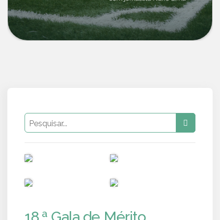
PUB
PUB
PUB
PUB
18.ª Gala de Mérito