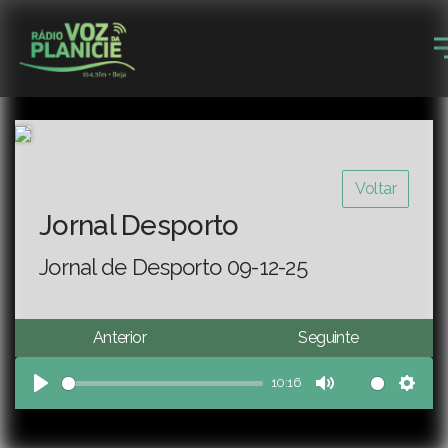
Voltar
Jornal Desporto
Jornal de Desporto 09-12-25
Anterior
Seguinte
10:16
Play
Mute
Sett