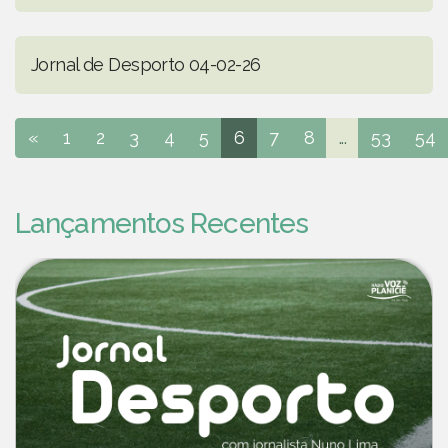
Jornal de Desporto 04-02-26
«
1
2
3
4
5
6
7
8
...
53
54
Lançamentos Recentes