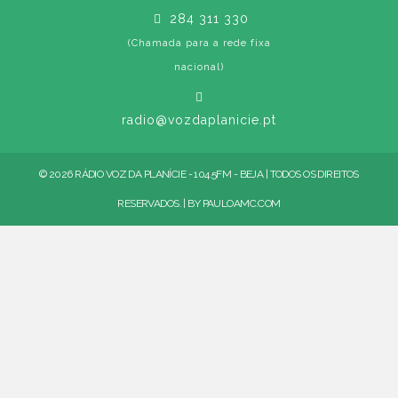
284 311 330
(Chamada para a rede fixa
nacional)
radio@vozdaplanicie.pt
© 2026 RÁDIO VOZ DA PLANÍCIE - 104.5FM - BEJA | TODOS OS DIREITOS
RESERVADOS. | BY
PAULOAMC.COM