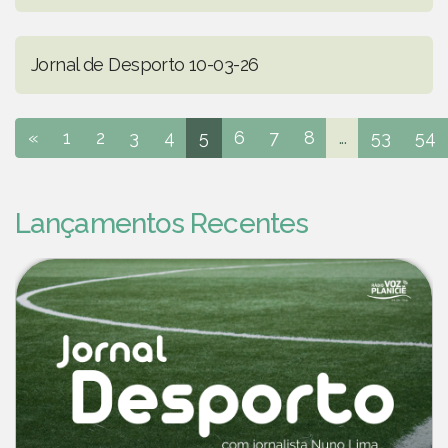
Jornal de Desporto 10-03-26
«
1
2
3
4
5
6
7
8
...
53
54
Lançamentos Recentes