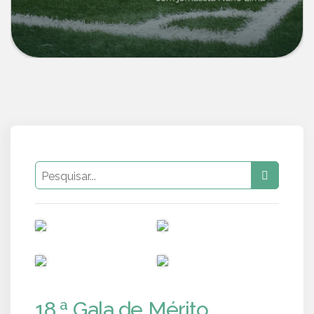
PUB
PUB
PUB
PUB
18.ª Gala de Mérito