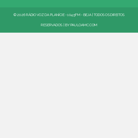
© 2026 RÁDIO VOZ DA PLANÍCIE - 104.5FM - BEJA | TODOS OS DIREITOS
RESERVADOS. | BY
PAULOAMC.COM