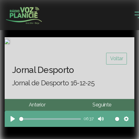
Voltar
Jornal Desporto
Jornal de Desporto 16-12-25
Anterior
Seguinte
06:37
Play
Mute
Sett