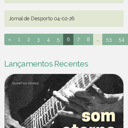
Jornal de Desporto 04-02-26
«
1
2
3
4
5
6
7
8
...
53
54
Lançamentos Recentes