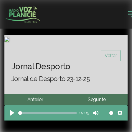
Voltar
Jornal Desporto
Jornal de Desporto 23-12-25
Anterior
Seguinte
07:05
Play
Mute
Sett