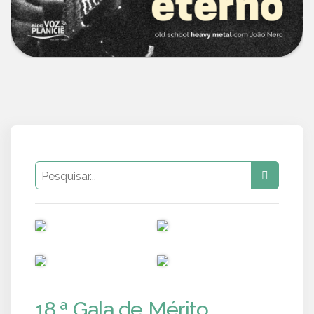
PUB
PUB
PUB
PUB
18.ª Gala de Mérito