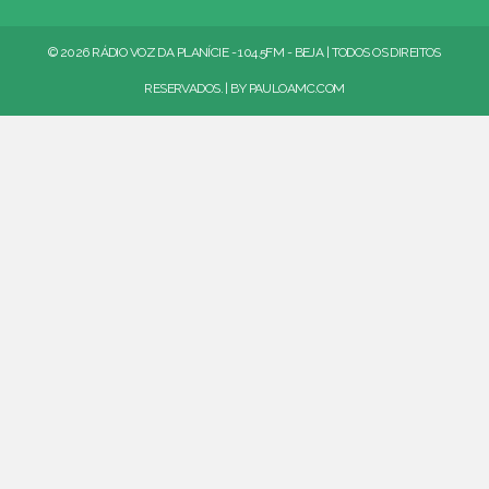
© 2026 RÁDIO VOZ DA PLANÍCIE - 104.5FM - BEJA | TODOS OS DIREITOS
RESERVADOS. | BY
PAULOAMC.COM