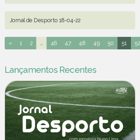
Jornal de Desporto 18-04-22
«
1
2
...
46
47
48
49
50
51
5
Lançamentos Recentes