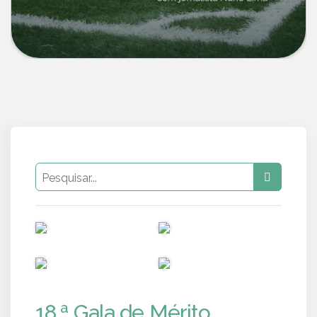
PUB
PUB
PUB
PUB
18.ª Gala de Mérito