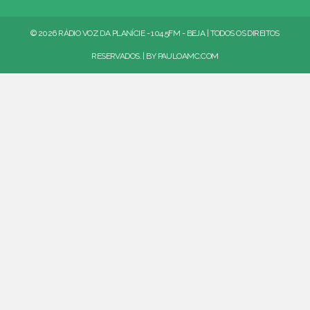
© 2026 RÁDIO VOZ DA PLANÍCIE - 104.5FM - BEJA | TODOS OS DIREITOS
RESERVADOS. | BY
PAULOAMC.COM