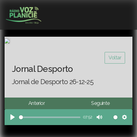
Voltar
Jornal Desporto
Jornal de Desporto 26-12-25
Anterior
Seguinte
07:52
Play
Mute
Sett