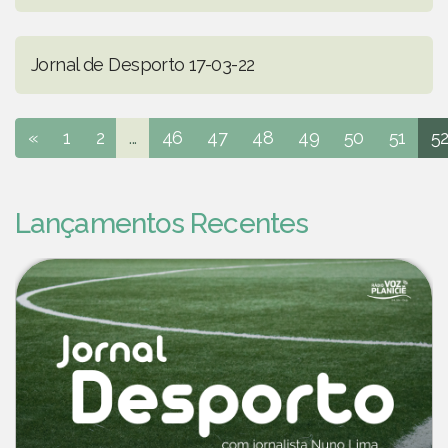
Jornal de Desporto 17-03-22
«
1
2
...
46
47
48
49
50
51
5
Lançamentos Recentes