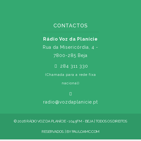
CONTACTOS
Rádio Voz da Planície
Rua da Misericórdia, 4 -
7800-285 Beja
284 311 330
(Chamada para a rede fixa
nacional)
radio@vozdaplanicie.pt
© 2026 RÁDIO VOZ DA PLANÍCIE - 104.5FM - BEJA | TODOS OS DIREITOS
RESERVADOS. | BY
PAULOAMC.COM