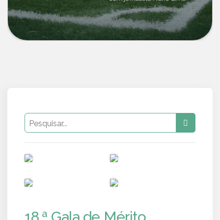
PUB
PUB
PUB
PUB
18.ª Gala de Mérito