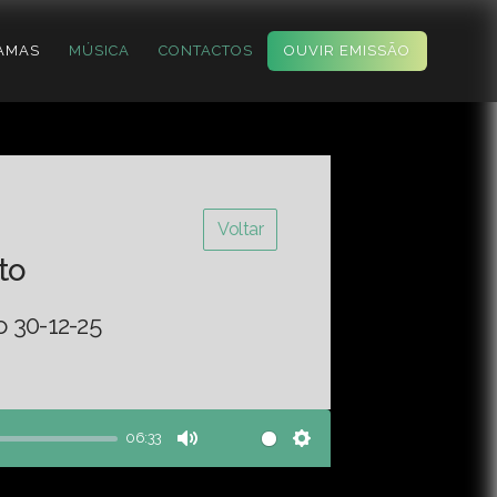
AMAS
MÚSICA
CONTACTOS
OUVIR EMISSÃO
Voltar
to
o 30-12-25
06:33
Mute
Settings