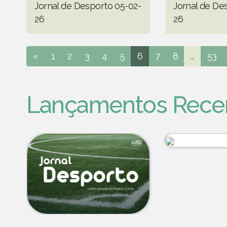
Jornal de Desporto 05-02-
Jornal de De
26
26
«
1
2
3
4
5
6
7
8
...
53
Lançamentos Rece