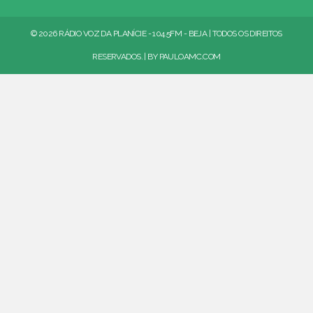
© 2026 RÁDIO VOZ DA PLANÍCIE - 104.5FM - BEJA | TODOS OS DIREITOS
RESERVADOS. | BY
PAULOAMC.COM