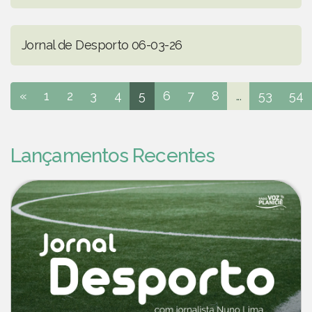
Jornal de Desporto 06-03-26
«
1
2
3
4
5
6
7
8
...
53
54
Lançamentos Recentes