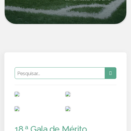
PUB
PUB
PUB
PUB
18.ª Gala de Mérito