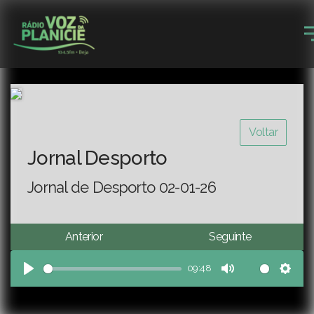
Voltar
Jornal Desporto
Jornal de Desporto 02-01-26
Anterior
Seguinte
09:48
Play
Mute
Sett