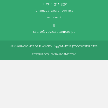
284 311 330
(Chamada para a rede fixa
nacional)
radio@vozdaplanicie.pt
© 2026 RÁDIO VOZ DA PLANÍCIE - 104.5FM - BEJA | TODOS OS DIREITOS
RESERVADOS. | BY
PAULOAMC.COM