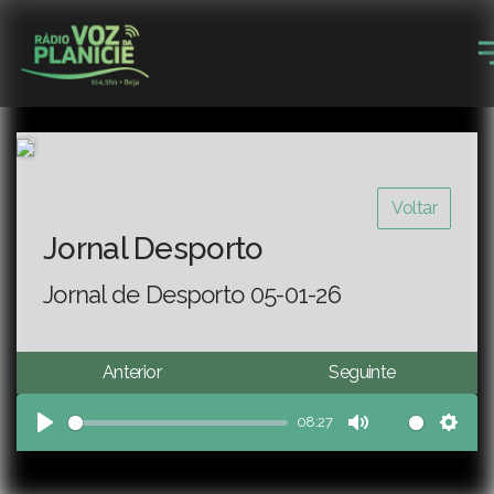
Voltar
Jornal Desporto
Jornal de Desporto 05-01-26
Anterior
Seguinte
08:27
Play
Mute
Sett