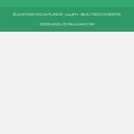
© 2026 RÁDIO VOZ DA PLANÍCIE - 104.5FM - BEJA | TODOS OS DIREITOS
RESERVADOS. | BY
PAULOAMC.COM