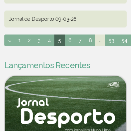
Jornal de Desporto 09-03-26
«
1
2
3
4
5
6
7
8
...
53
54
Lançamentos Recentes