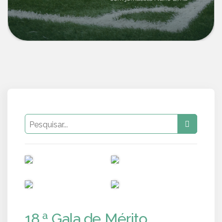
PUB
PUB
PUB
PUB
18.ª Gala de Mérito