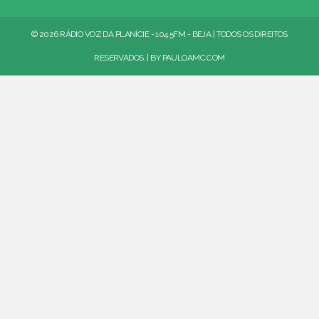
© 2026 RÁDIO VOZ DA PLANÍCIE - 104.5FM - BEJA | TODOS OS DIREITOS
RESERVADOS. | BY
PAULOAMC.COM