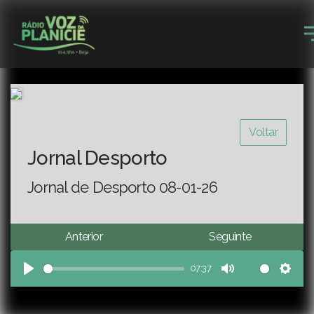
Voltar
Jornal Desporto
Jornal de Desporto 08-01-26
Anterior
Seguinte
07:37
Play
Mute
Sett