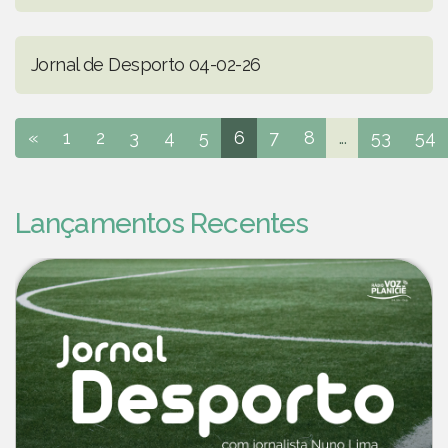
Jornal de Desporto 04-02-26
«
1
2
3
4
5
6
7
8
...
53
54
Lançamentos Recentes