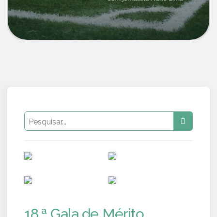
PUB
PUB
PUB
PUB
18.ª Gala de Mérito