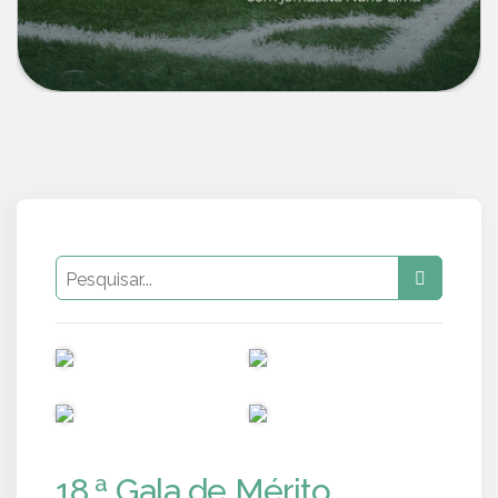
PUB
PUB
PUB
PUB
18.ª Gala de Mérito