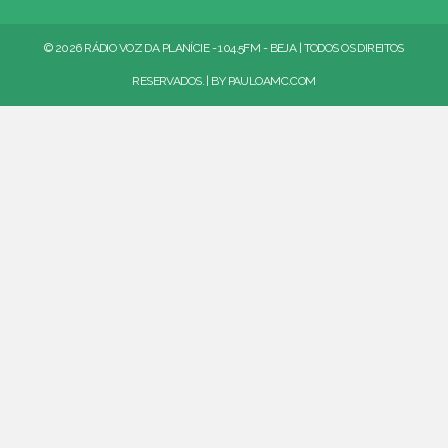
© 2026 RÁDIO VOZ DA PLANÍCIE - 104.5FM - BEJA | TODOS OS DIREITOS
RESERVADOS. | BY
PAULOAMC.COM