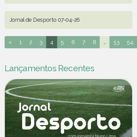
Jornal de Desporto 07-04-26
«
1
2
3
4
5
6
7
8
...
53
54
Lançamentos Recentes