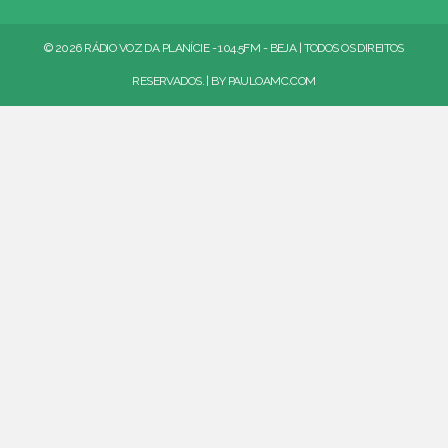
© 2026 RÁDIO VOZ DA PLANÍCIE - 104.5FM - BEJA | TODOS OS DIREITOS
RESERVADOS. | BY
PAULOAMC.COM