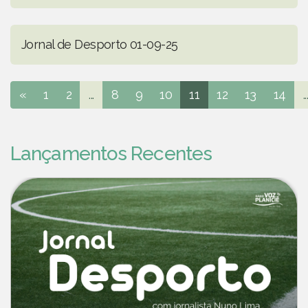
Jornal de Desporto 01-09-25
«
1
2
...
8
9
10
11
12
13
14
..
Lançamentos Recentes