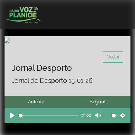
Voltar
Jornal Desporto
Jornal de Desporto 15-01-26
Anterior
Seguinte
09:02
Play
Mute
Sett