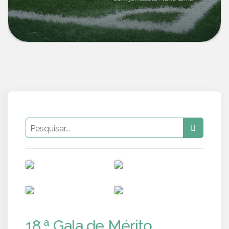
PUB
PUB
PUB
PUB
18.ª Gala de Mérito