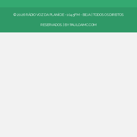
© 2026 RÁDIO VOZ DA PLANÍCIE - 104.5FM - BEJA | TODOS OS DIREITOS
RESERVADOS. | BY
PAULOAMC.COM