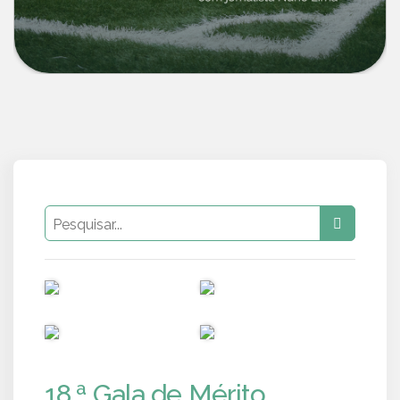
PUB
PUB
PUB
PUB
18.ª Gala de Mérito