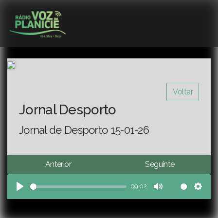
Voltar
Jornal Desporto
Jornal de Desporto 15-01-26
Anterior
Seguinte
09:02
Play
Mute
Sett