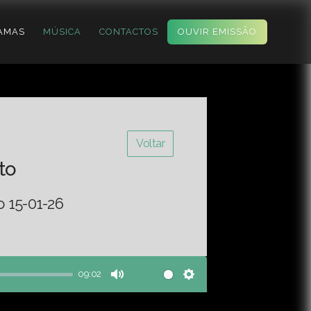
AMAS
MÚSICA
CONTACTOS
OUVIR EMISSÃO
Voltar
to
o 15-01-26
09:02
Mute
Settings