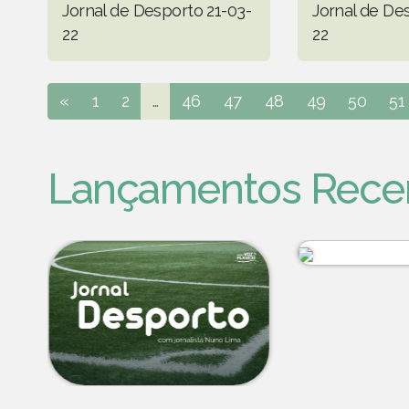
Jornal de Desporto 21-03-
Jornal de De
22
22
«
1
2
...
46
47
48
49
50
51
Lançamentos Rece