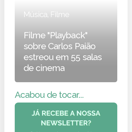
Música, Filme
Filme "Playback"
sobre Carlos Paião
estreou em 55 salas
de cinema
Acabou de tocar...