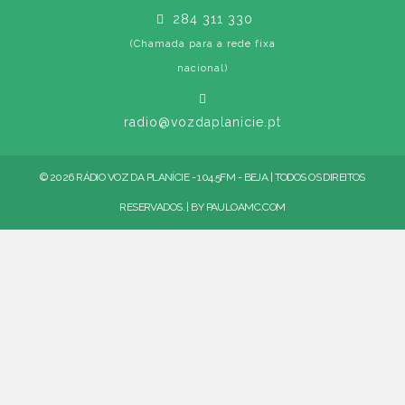
284 311 330
(Chamada para a rede fixa
nacional)
radio@vozdaplanicie.pt
© 2026 RÁDIO VOZ DA PLANÍCIE - 104.5FM - BEJA | TODOS OS DIREITOS
RESERVADOS. | BY
PAULOAMC.COM