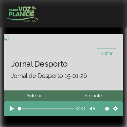
Voltar
Jornal Desporto
Jornal de Desporto 15-01-26
Anterior
Seguinte
09:02
Play
Mute
Sett