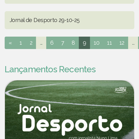
Jornal de Desporto 29-10-25
«
1
2
...
6
7
8
9
10
11
12
...
Lançamentos Recentes