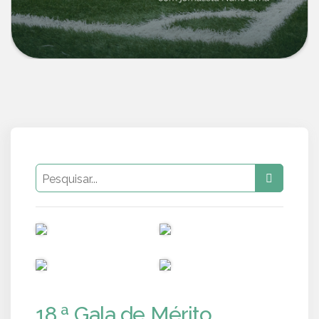
PUB
PUB
PUB
PUB
18.ª Gala de Mérito