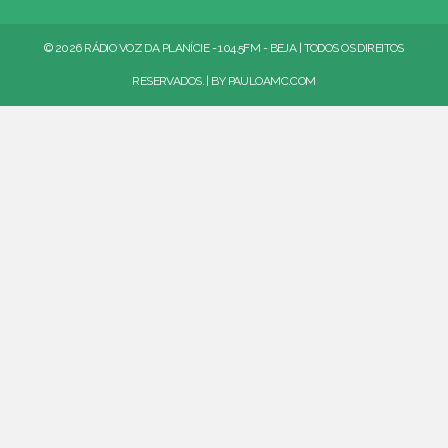
© 2026 RÁDIO VOZ DA PLANÍCIE - 104.5FM - BEJA | TODOS OS DIREITOS
RESERVADOS. | BY
PAULOAMC.COM