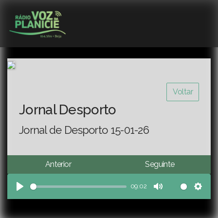
Voltar
Jornal Desporto
Jornal de Desporto 15-01-26
Anterior
Seguinte
09:02
Play
Mute
Sett