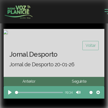
Voltar
Jornal Desporto
Jornal de Desporto 20-01-26
Anterior
Seguinte
09:34
Play
Mute
Sett