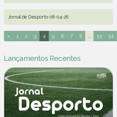
Jornal de Desporto 08-04-26
«
1
2
3
4
5
6
7
8
...
53
54
Lançamentos Recentes