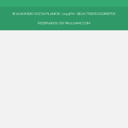
© 2026 RÁDIO VOZ DA PLANÍCIE - 104.5FM - BEJA | TODOS OS DIREITOS
RESERVADOS. | BY
PAULOAMC.COM