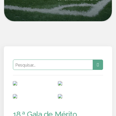
PUB
PUB
PUB
PUB
18.ª Gala de Mérito