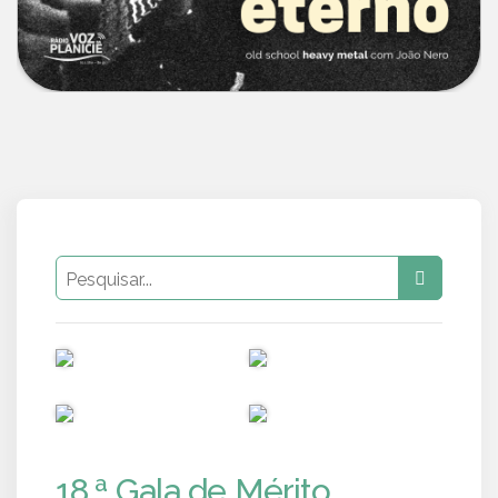
PUB
PUB
PUB
PUB
18.ª Gala de Mérito