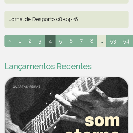
Jornal de Desporto 08-04-26
«
1
2
3
4
5
6
7
8
...
53
54
Lançamentos Recentes