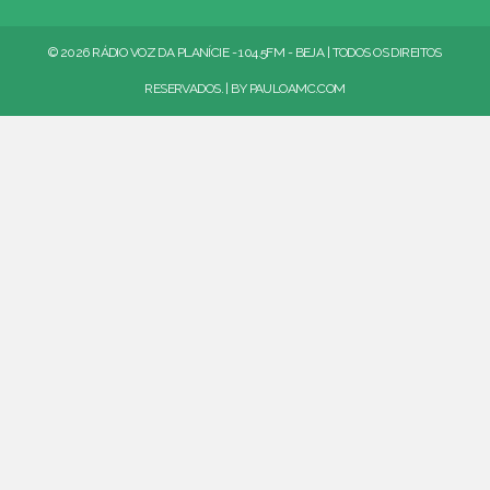
© 2026 RÁDIO VOZ DA PLANÍCIE - 104.5FM - BEJA | TODOS OS DIREITOS
RESERVADOS. | BY
PAULOAMC.COM