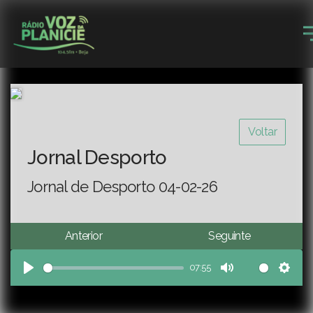
Voltar
Jornal Desporto
Jornal de Desporto 04-02-26
Anterior
Seguinte
07:55
Play
Mute
Sett