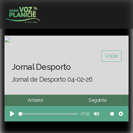
Voltar
Jornal Desporto
Jornal de Desporto 04-02-26
Anterior
Seguinte
07:55
Play
Mute
Sett