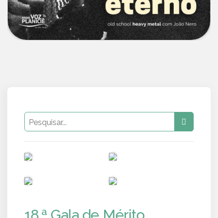
PUB
PUB
PUB
PUB
18.ª Gala de Mérito