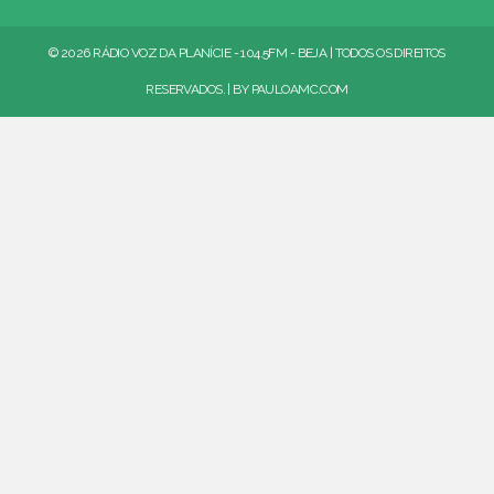
© 2026 RÁDIO VOZ DA PLANÍCIE - 104.5FM - BEJA | TODOS OS DIREITOS
RESERVADOS. | BY
PAULOAMC.COM