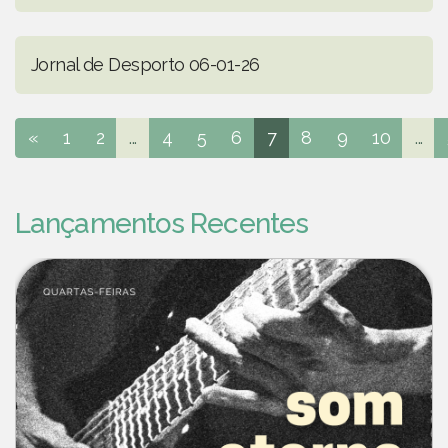
Jornal de Desporto 06-01-26
«
1
2
...
4
5
6
7
8
9
10
...
Lançamentos Recentes