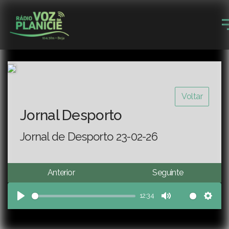
Voltar
Jornal Desporto
Jornal de Desporto 23-02-26
Anterior
Seguinte
12:34
Play
Mute
Sett