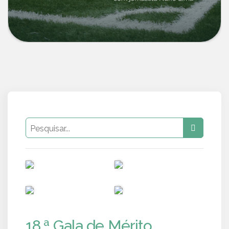
PUB
PUB
PUB
PUB
18.ª Gala de Mérito