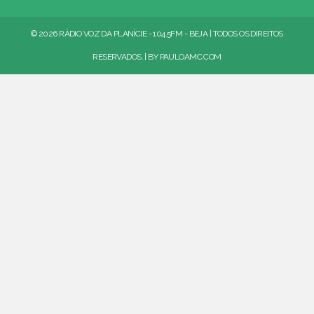
© 2026 RÁDIO VOZ DA PLANÍCIE - 104.5FM - BEJA | TODOS OS DIREITOS
RESERVADOS. | BY
PAULOAMC.COM