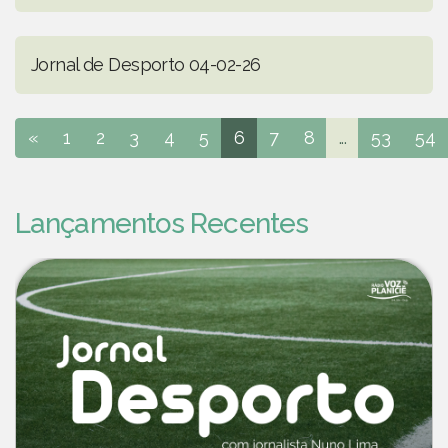
Jornal de Desporto 04-02-26
«
1
2
3
4
5
6
7
8
...
53
54
Lançamentos Recentes