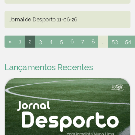
Jornal de Desporto 11-06-26
«
1
2
3
4
5
6
7
8
...
53
54
Lançamentos Recentes