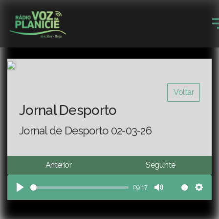
Voltar
Jornal Desporto
Jornal de Desporto 02-03-26
Anterior
Seguinte
09:17
Play
Mute
Sett