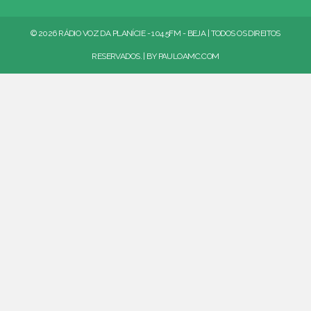
© 2026 RÁDIO VOZ DA PLANÍCIE - 104.5FM - BEJA | TODOS OS DIREITOS
RESERVADOS. | BY
PAULOAMC.COM