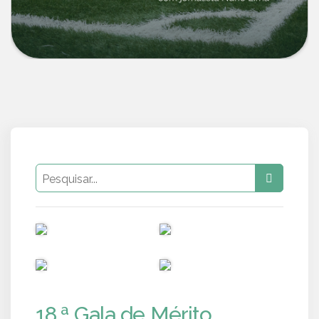
PUB
PUB
PUB
PUB
18.ª Gala de Mérito