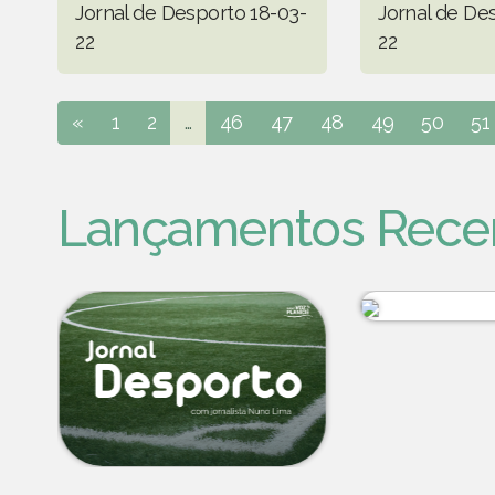
Jornal de Desporto 18-03-
Jornal de De
22
22
«
1
2
...
46
47
48
49
50
51
Lançamentos Rece