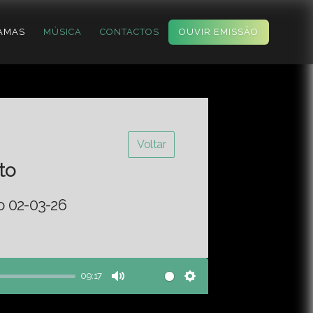
AMAS
MÚSICA
CONTACTOS
OUVIR EMISSÃO
Voltar
to
o 02-03-26
09:17
Mute
Settings