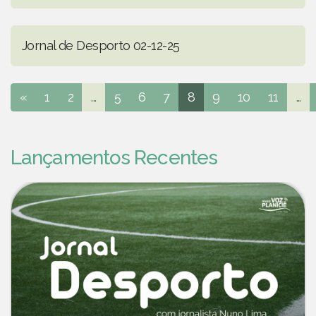
Jornal de Desporto 02-12-25
«
1
2
...
5
6
7
8
9
10
11
...
Lançamentos Recentes