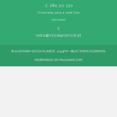
284 311 330
(Chamada para a rede fixa
nacional)
radio@vozdaplanicie.pt
© 2026 RÁDIO VOZ DA PLANÍCIE - 104.5FM - BEJA | TODOS OS DIREITOS
RESERVADOS. | BY
PAULOAMC.COM