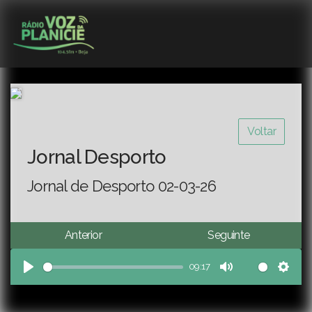
Voltar
Jornal Desporto
Jornal de Desporto 02-03-26
Anterior
Seguinte
09:17
Play
Mute
Sett