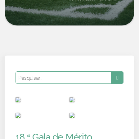
PUB
PUB
PUB
PUB
18.ª Gala de Mérito