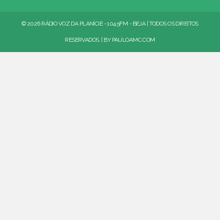
© 2026 RÁDIO VOZ DA PLANÍCIE - 104.5FM - BEJA | TODOS OS DIREITOS
RESERVADOS. | BY
PAULOAMC.COM