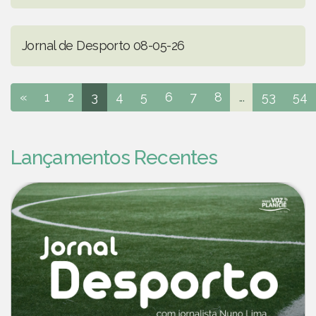
Jornal de Desporto 08-05-26
«
1
2
3
4
5
6
7
8
...
53
54
Lançamentos Recentes