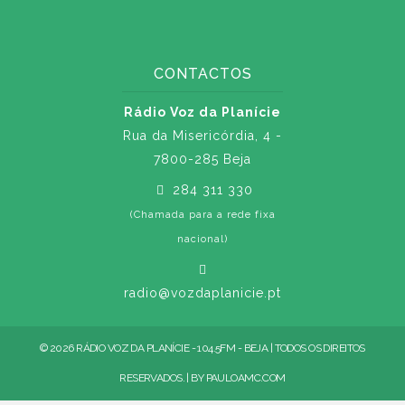
CONTACTOS
Rádio Voz da Planície
Rua da Misericórdia, 4 -
7800-285 Beja
284 311 330
(Chamada para a rede fixa
nacional)
radio@vozdaplanicie.pt
© 2026 RÁDIO VOZ DA PLANÍCIE - 104.5FM - BEJA | TODOS OS DIREITOS
RESERVADOS. | BY
PAULOAMC.COM