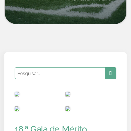
PUB
PUB
PUB
PUB
18.ª Gala de Mérito