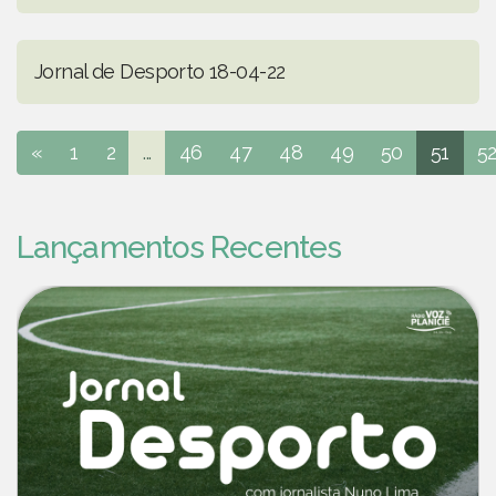
Jornal de Desporto 18-04-22
«
1
2
...
46
47
48
49
50
51
5
Lançamentos Recentes