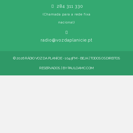
284 311 330
(Chamada para a rede fixa
nacional)
radio@vozdaplanicie.pt
© 2026 RÁDIO VOZ DA PLANÍCIE - 104.5FM - BEJA | TODOS OS DIREITOS
RESERVADOS. | BY
PAULOAMC.COM