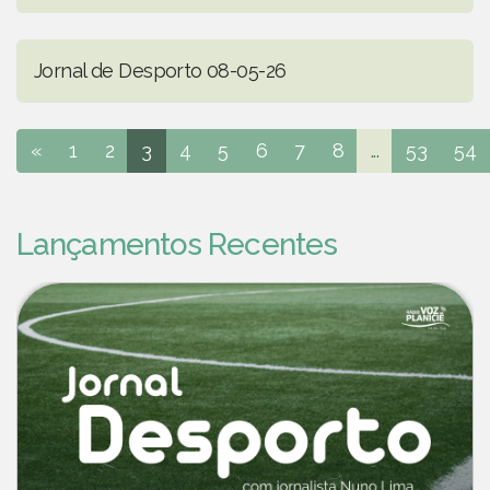
Jornal de Desporto 08-05-26
«
1
2
3
4
5
6
7
8
...
53
54
Lançamentos Recentes