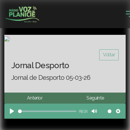
Voltar
Jornal Desporto
Jornal de Desporto 05-03-26
Anterior
Seguinte
09:31
Play
Mute
Sett