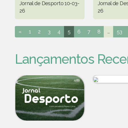
Jornal de Desporto 10-03-
Jornal de De
26
26
«
1
2
3
4
5
6
7
8
...
53
Lançamentos Rece