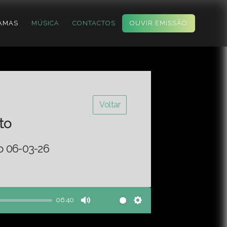
AMAS
MÚSICA
CONTACTOS
OUVIR EMISSÃO
Voltar
to
o 06-03-26
06:40
Mute
Settings