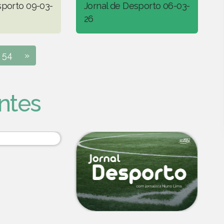
sporto 09-03-
Jornal de Desporto 06-03-
26
54
»
ntes