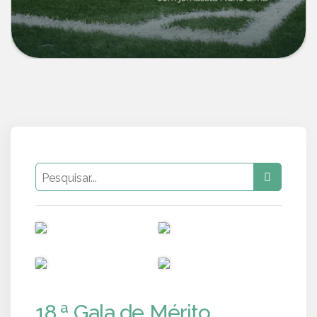
PUB
PUB
PUB
PUB
18.ª Gala de Mérito