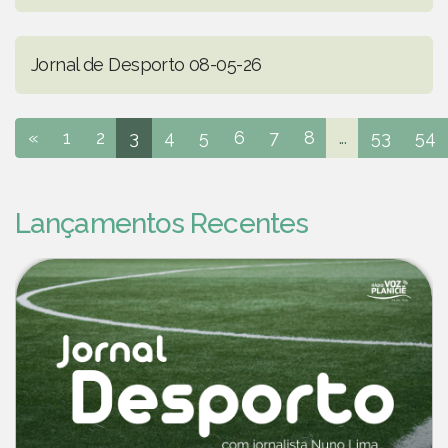
Jornal de Desporto 08-05-26
«
1
2
3
4
5
6
7
8
...
53
54
Lançamentos Recentes