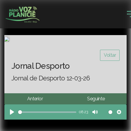
Voltar
Jornal Desporto
Jornal de Desporto 12-03-26
Anterior
Seguinte
08:23
Play
Mute
Sett