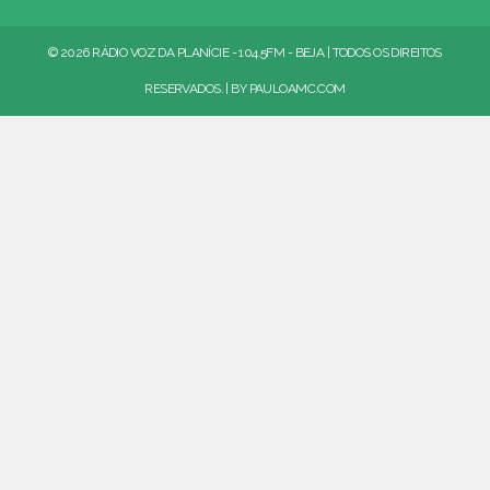
© 2026 RÁDIO VOZ DA PLANÍCIE - 104.5FM - BEJA | TODOS OS DIREITOS
RESERVADOS. | BY
PAULOAMC.COM