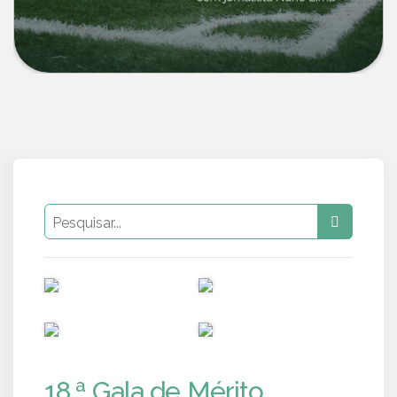
PUB
PUB
PUB
PUB
18.ª Gala de Mérito