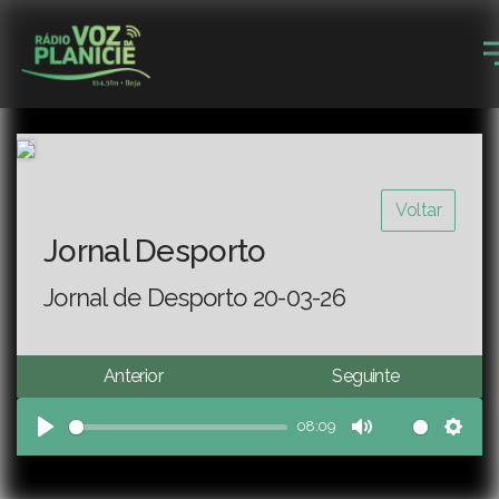
Voltar
Jornal Desporto
Jornal de Desporto 20-03-26
Anterior
Seguinte
08:09
Play
Mute
Sett