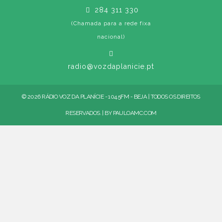
284 311 330
(Chamada para a rede fixa
nacional)
radio@vozdaplanicie.pt
© 2026 RÁDIO VOZ DA PLANÍCIE - 104.5FM - BEJA | TODOS OS DIREITOS
RESERVADOS. | BY
PAULOAMC.COM