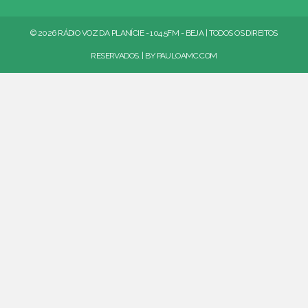
© 2026 RÁDIO VOZ DA PLANÍCIE - 104.5FM - BEJA | TODOS OS DIREITOS
RESERVADOS. | BY
PAULOAMC.COM