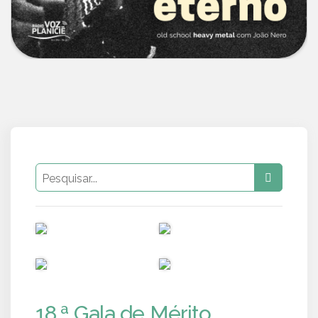
PUB
PUB
PUB
PUB
18.ª Gala de Mérito