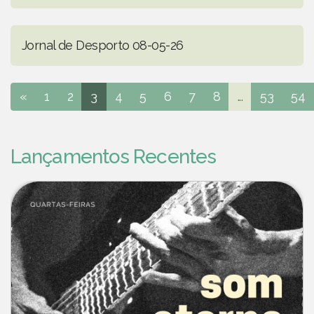
Jornal de Desporto 08-05-26
«
1
2
3
4
5
6
7
8
...
53
54
Lançamentos Recentes