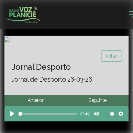
Voltar
Jornal Desporto
Jornal de Desporto 26-03-26
Anterior
Seguinte
07:49
Play
Mute
Sett