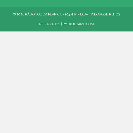
© 2026 RÁDIO VOZ DA PLANÍCIE - 104.5FM - BEJA | TODOS OS DIREITOS
RESERVADOS. | BY
PAULOAMC.COM