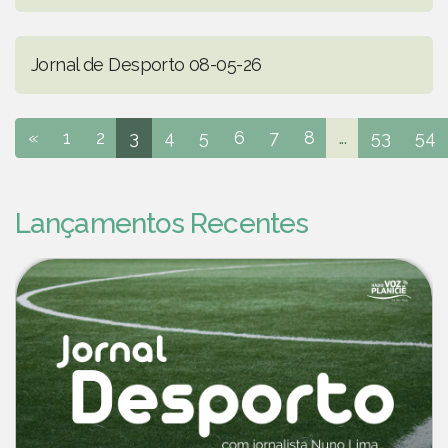
Jornal de Desporto 08-05-26
«
1
2
3
4
5
6
7
8
...
53
54
Lançamentos Recentes