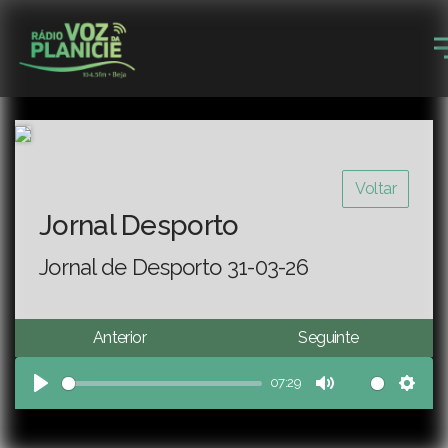
Voltar
Jornal Desporto
Jornal de Desporto 31-03-26
Anterior
Seguinte
07:29
Play
Mute
Sett