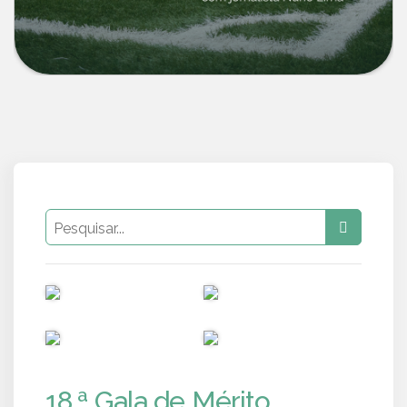
PUB
PUB
PUB
PUB
18.ª Gala de Mérito